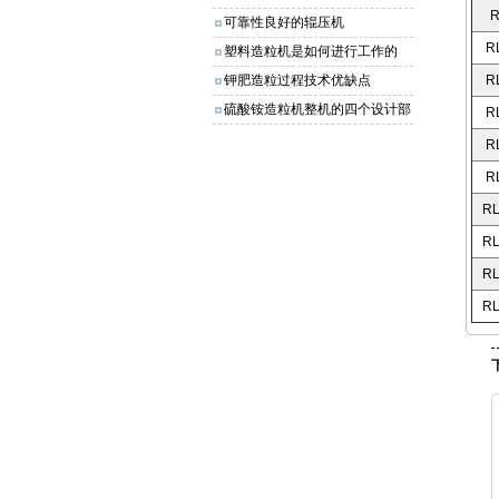
R
可靠性良好的辊压机
R
塑料造粒机是如何进行工作的
钾肥造粒过程技术优缺点
R
硫酸铵造粒机整机的四个设计部
R
分
R
R
RL
RL
RL
RL