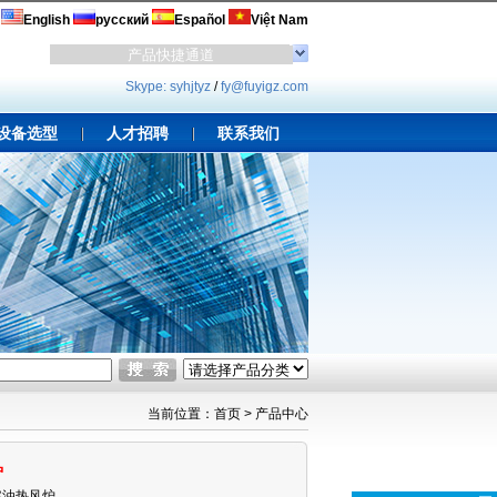
English
русский
Español
Việt Nam
Skype: syhjtyz
/
fy@fuyigz.com
设备选型
人才招聘
联系我们
当前位置：
首页
>
产品中心
炉
燃油热风炉