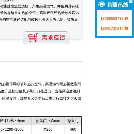
燃油通过燃烧器燃烧，产生高温燃气。并借助具有强
量传导给被加热的空气，高温燃气经热量散发后温
18068558786 陈
加热的空气通过选配的鼓风机强送入热风炉、吸热后
19901725314 梅
热量传导给被加热的空气，高温燃气经热量散发后
温度升至额定值从热风出口处送出，当热风温度达到
下限温度时，燃烧器又会重新点燃运行或转为大火燃
尺寸L×W×Hmm
热风口L×Wmm
总重kg
00×1200×1600
Φ200
460