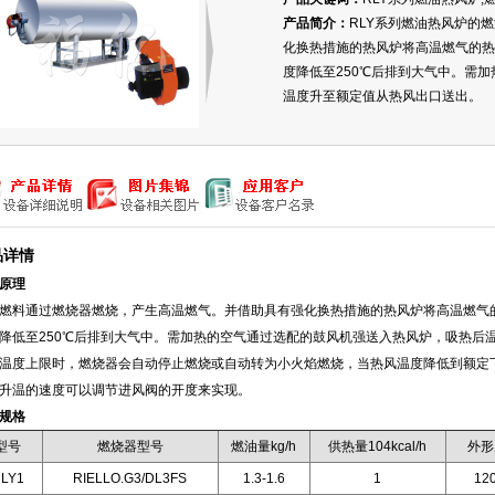
产品简介：
RLY系列燃油热风炉的
化换热措施的热风炉将高温燃气的热
度降低至250℃后排到大气中。需
温度升至额定值从热风出口送出。
品详情
原理
通过燃烧器燃烧，产生高温燃气。并借助具有强化换热措施的热风炉将高温燃气的
降低至250℃后排到大气中。需加热的空气通过选配的鼓风机强送入热风炉，吸热后
温度上限时，燃烧器会自动停止燃烧或自动转为小火焰燃烧，当热风温度降低到额定
升温的速度可以调节进风阀的开度来实现。
规格
型号
燃烧器型号
燃油量kg/h
供热量104kcal/h
外形
LY1
RIELLO.G3/DL3FS
1.3-1.6
1
12