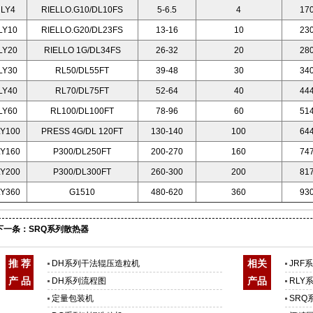
LY4
RIELLO.G10/DL10FS
5-6.5
4
17
LY10
RIELLO.G20/DL23FS
13-16
10
23
LY20
RIELLO 1G/DL34FS
26-32
20
28
LY30
RL50/DL55FT
39-48
30
34
LY40
RL70/DL75FT
52-64
40
44
LY60
RL100/DL100FT
78-96
60
51
Y100
PRESS 4G/DL 120FT
130-140
100
64
Y160
P300/DL250FT
200-270
160
74
Y200
P300/DL300FT
260-300
200
81
Y360
G1510
480-620
360
93
下一条：
SRQ系列散热器
推 荐
相关
DH系列干法辊压造粒机
JRF
产 品
产品
DH系列流程图
RLY
定量包装机
SRQ