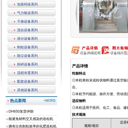
包装码垛系列
气力输送系列
干燥设备系列
混合设备系列
筛分设备系列
制粒设备系列
除尘设备系列
粉碎设备系列
产品详情
流程布置系列
性能特点
◎本机将粉末或粒状物料通过真空输
配套设备系列
合。
其他设备系列
◎本机节约能源、操作方便、劳动强
热点新闻
+MORE
+
适应物料
◎本机适用于医药、化工、食品、建
DH650发货伊朗
技术规格
能避免材料交叉感染的造粒机
总容
规格\项目
拥有出色制粒效率的化肥造粒机