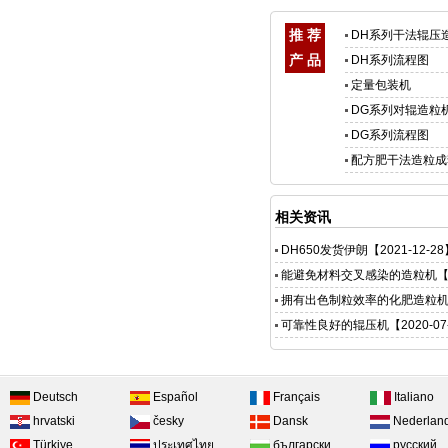
推 荐
DH系列干法辊压
产 品
DH系列流程图
定量包装机
DG系列对辊造粒
DG系列流程图
配方肥干法造粒成
相关资讯
DH650发货伊朗
【2021-12-2
能避免材料交叉感染的造粒机
【
拥有出色制粒效率的化肥造粒
可靠性良好的辊压机
【2020-07
Deutsch
Español
Français
Italiano
hrvatski
česky
Dansk
Nederlan
Türkiye
ประเทศไทย
български
русский