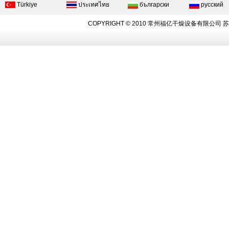
Türkiye
ประเทศไทย
български
русский
COPYRIGHT © 2010 常州福亿干燥设备有限公司
苏