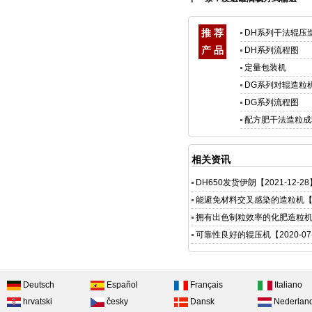
推 荐
DH系列干法辊压
产 品
DH系列流程图
定量包装机
DG系列对辊造粒
DG系列流程图
配方肥干法造粒成
相关资讯
DH650发货伊朗
【2021-12-2
能避免材料交叉感染的造粒机
【
拥有出色制粒效率的化肥造粒
可靠性良好的辊压机
【2020-07
Deutsch
Español
Français
Italiano
hrvatski
česky
Dansk
Nederlan