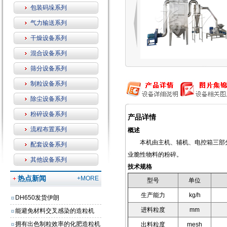
包装码垛系列
气力输送系列
干燥设备系列
混合设备系列
筛分设备系列
制粒设备系列
除尘设备系列
粉碎设备系列
产品详情
流程布置系列
概述
本机由主机、辅机、电控箱三部分
配套设备系列
业脆性物料的粉碎。
其他设备系列
技术规格
热点新闻
+MORE
+
型号
单位
生产能力
kg/h
DH650发货伊朗
进料粒度
mm
能避免材料交叉感染的造粒机
拥有出色制粒效率的化肥造粒机
出料粒度
mesh