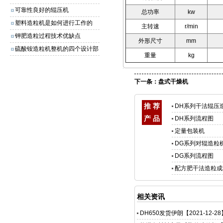
可靠性良好的辊压机
总功率
kw
塑料造粒机是如何进行工作的
主转速
r/min
钾肥造粒过程技术优缺点
外形尺寸
mm
硫酸铵造粒机整机的四个设计部
重量
kg
分
下一条：
盘式干燥机
推 荐
DH系列干法辊压
产 品
DH系列流程图
定量包装机
DG系列对辊造粒
DG系列流程图
配方肥干法造粒成
相关资讯
DH650发货伊朗
【2021-12-2