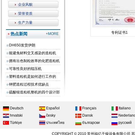
企业风貌
荣誉资质
生产力量
专利证书1
热点新闻
+MORE
+
DH650发货伊朗
能避免材料交叉感染的造粒机
拥有出色制粒效率的化肥造粒机
可靠性良好的辊压机
塑料造粒机是如何进行工作的
钾肥造粒过程技术优缺点
硫酸铵造粒机整机的四个设计部
分
Deutsch
Español
Français
Italiano
hrvatski
česky
Dansk
Nederlan
Türkiye
ประเทศไทย
български
русский
COPYRIGHT © 2010 常州福亿干燥设备有限公司
苏